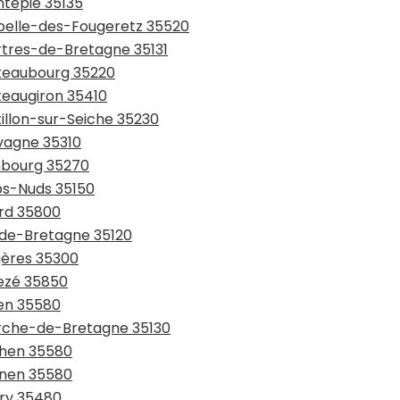
ntepie 35135
apelle-des-Fougeretz 35520
artres-de-Bretagne 35131
âteaubourg 35220
teaugiron 35410
tillon-sur-Seiche 35230
avagne 35310
mbourg 35270
rps-Nuds 35150
ard 35800
l-de-Bretagne 35120
gères 35300
vezé 35850
ven 35580
erche-de-Bretagne 35130
chen 35580
gnen 35580
pry 35480