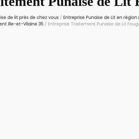
itement Punaise de Lit
se de lit près de chez vous
/
Entreprise Punaise de Lit en région
t Ille-et-Vilaine 35
/
Entreprise Traitement Punaise de Lit Fou