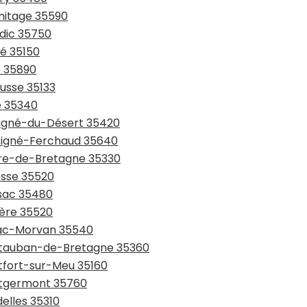
rmitage 35590
ndic 35750
zé 35150
é 35890
ousse 35133
ré 35340
uvigné-du-Désert 35420
rtigné-Ferchaud 35640
aure-de-Bretagne 35330
esse 35520
ssac 35480
ière 35520
niac-Morvan 35540
ontauban-de-Bretagne 35360
ntfort-sur-Meu 35160
ontgermont 35760
elles 35310