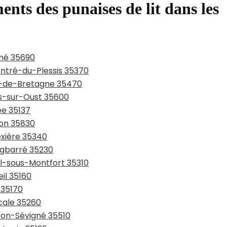
ents des punaises de lit dans les
gné 35690
entré-du-Plessis 35370
in-de-Bretagne 35470
ns-sur-Oust 35600
ée 35137
ton 35830
ëxière 35340
rgbarré 35230
al-sous-Montfort 35310
il 35160
 35170
cale 35260
sson-Sévigné 35510