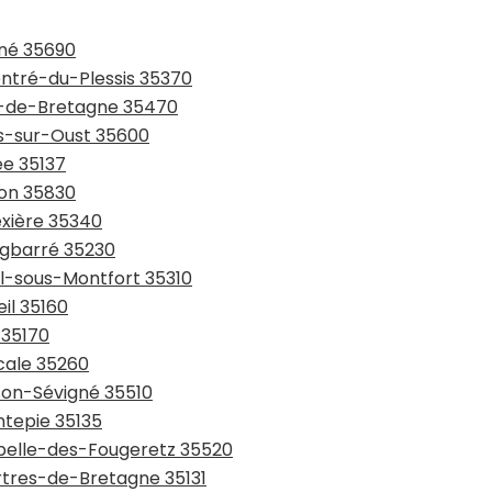
gné 35690
entré-du-Plessis 35370
in-de-Bretagne 35470
ns-sur-Oust 35600
ée 35137
ton 35830
ëxière 35340
rgbarré 35230
al-sous-Montfort 35310
il 35160
 35170
cale 35260
sson-Sévigné 35510
ntepie 35135
apelle-des-Fougeretz 35520
artres-de-Bretagne 35131