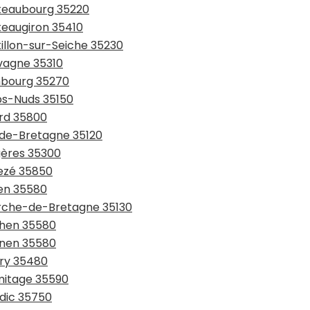
âteaubourg 35220
teaugiron 35410
tillon-sur-Seiche 35230
avagne 35310
mbourg 35270
rps-Nuds 35150
ard 35800
l-de-Bretagne 35120
gères 35300
vezé 35850
ven 35580
erche-de-Bretagne 35130
chen 35580
gnen 35580
pry 35480
rmitage 35590
ndic 35750