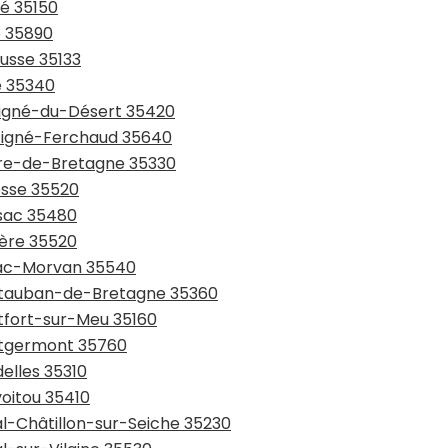
zé 35150
é 35890
ousse 35133
ré 35340
uvigné-du-Désert 35420
rtigné-Ferchaud 35640
aure-de-Bretagne 35330
esse 35520
ssac 35480
ière 35520
niac-Morvan 35540
ontauban-de-Bretagne 35360
ntfort-sur-Meu 35160
ontgermont 35760
elles 35310
voitou 35410
al-Châtillon-sur-Seiche 35230