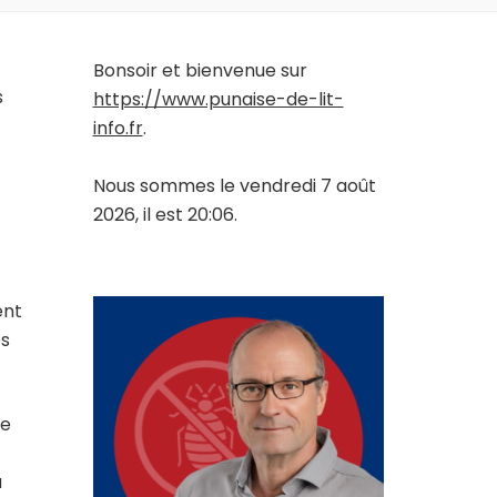
Bonsoir et bienvenue sur
s
https://www.punaise-de-lit-
info.fr
.
Nous sommes le vendredi 7 août
2026, il est 20:06.
ent
es
ne
a