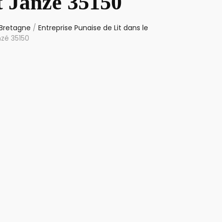
t Janzé 35150
 Bretagne
/
Entreprise Punaise de Lit dans le
nzé 35150