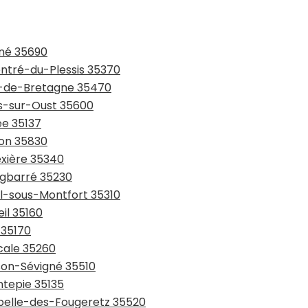
gné 35690
entré-du-Plessis 35370
in-de-Bretagne 35470
ns-sur-Oust 35600
ée 35137
ton 35830
ëxière 35340
rgbarré 35230
al-sous-Montfort 35310
il 35160
 35170
cale 35260
sson-Sévigné 35510
ntepie 35135
apelle-des-Fougeretz 35520