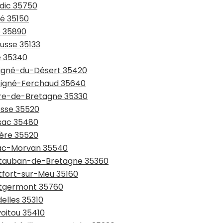
ndic 35750
zé 35150
é 35890
ousse 35133
ré 35340
uvigné-du-Désert 35420
rtigné-Ferchaud 35640
aure-de-Bretagne 35330
esse 35520
ssac 35480
ière 35520
niac-Morvan 35540
ontauban-de-Bretagne 35360
ntfort-sur-Meu 35160
ontgermont 35760
elles 35310
voitou 35410