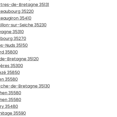
artres-de-Bretagne 35131
âteaubourg 35220
teaugiron 35410
tillon-sur-Seiche 35230
avagne 35310
mbourg 35270
rps-Nuds 35150
ard 35800
l-de-Bretagne 35120
gères 35300
vezé 35850
ven 35580
erche-de-Bretagne 35130
chen 35580
gnen 35580
pry 35480
rmitage 35590