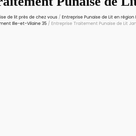
raitement Punaise de Li
se de lit près de chez vous
/
Entreprise Punaise de Lit en région
ent Ille-et-Vilaine 35
/
Entreprise Traitement Punaise de Lit Ja