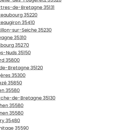
artres-de-Bretagne 35131
âteaubourg 35220
teaugiron 35410
tillon-sur-Seiche 35230
avagne 35310
mbourg 35270
rps-Nuds 35150
ard 35800
l-de-Bretagne 35120
gères 35300
vezé 35850
ven 35580
erche-de-Bretagne 35130
chen 35580
gnen 35580
pry 35480
rmitage 35590