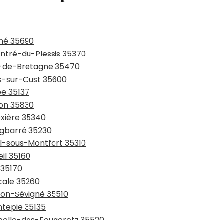
gné 35690
entré-du-Plessis 35370
in-de-Bretagne 35470
ns-sur-Oust 35600
ée 35137
ton 35830
ëxière 35340
rgbarré 35230
al-sous-Montfort 35310
il 35160
 35170
cale 35260
sson-Sévigné 35510
ntepie 35135
apelle-des-Fougeretz 35520