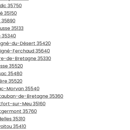
ndic 35750
zé 35150
é 35890
ousse 35133
ré 35340
uvigné-du-Désert 35420
rtigné-Ferchaud 35640
aure-de-Bretagne 35330
esse 35520
ssac 35480
ière 35520
niac-Morvan 35540
ontauban-de-Bretagne 35360
ntfort-sur-Meu 35160
ontgermont 35760
elles 35310
voitou 35410