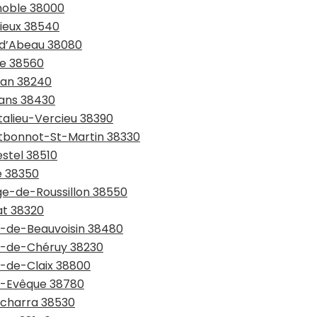
enoble 38000
rieux 38540
e-d’Abeau 38080
ie 38560
lan 38240
rans 38430
talieu-Vercieu 38390
ntbonnot-St-Martin 38330
estel 38510
e 38350
age-de-Roussillon 38550
at 38320
nt-de-Beauvoisin 38480
nt-de-Chéruy 38230
t-de-Claix 38800
nt-Evêque 38780
ntcharra 38530