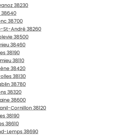
avanoz 38230
x 38640
renc 38700
te-St-André 38260
blevie 38500
émieu 38460
les 38190
omieu 38110
omène 38420
olles 38130
ablin 38780
ens 38320
taine 38600
anil-Cornillon 38120
ges 38190
es 38610
rand-Lemps 38690