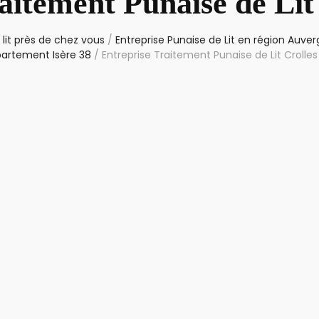
aitement Punaise de Lit
lit près de chez vous
/
Entreprise Punaise de Lit en région Auv
partement Isère 38
/
Entreprise Traitement Punaise de Lit Crolles