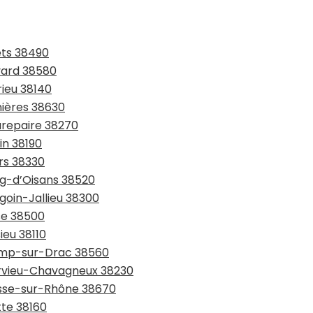
ets 38490
evard 38580
rieu 38140
nières 38630
urepaire 38270
in 38190
ers 38330
rg-d’Oisans 38520
goin-Jallieu 38300
sse 38500
ieu 38110
hamp-sur-Drac 38560
arvieu-Chavagneux 38230
asse-sur-Rhône 38670
tte 38160