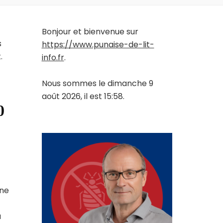
Bonjour et bienvenue sur
s
https://www.punaise-de-lit-
.
info.fr
.
Nous sommes le dimanche 9
août 2026, il est 15:58.
0
une
a