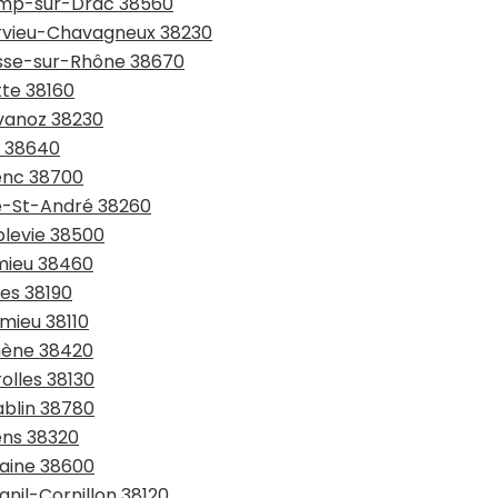
hamp-sur-Drac 38560
arvieu-Chavagneux 38230
asse-sur-Rhône 38670
tte 38160
avanoz 38230
x 38640
renc 38700
te-St-André 38260
blevie 38500
émieu 38460
les 38190
omieu 38110
omène 38420
olles 38130
ablin 38780
ens 38320
taine 38600
anil-Cornillon 38120