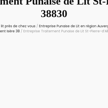
ement Punaise de Lit St-
38830
lit près de chez vous
/
Entreprise Punaise de Lit en région Auv
ent Isère 38
/
Entreprise Traitement Punaise de Lit St-Pierre-d’A