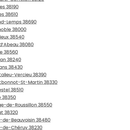
ges 38190
es 38610
rand-Lemps 38690
enoble 38000
rieux 38540
e-d’Abeau 38080
ie 38560
lan 38240
rans 38430
talieu-Vercieu 38390
ntbonnot-St-Martin 38330
estel 38510
e 38350
age-de-Roussillon 38550
at 38320
nt-de-Beauvoisin 38480
nt-de-Chéruy 38230