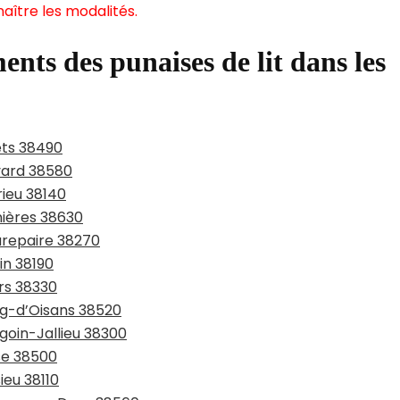
aître les modalités.
ents des punaises de lit dans les
ets 38490
evard 38580
rieu 38140
nières 38630
urepaire 38270
in 38190
ers 38330
rg-d’Oisans 38520
goin-Jallieu 38300
sse 38500
ieu 38110