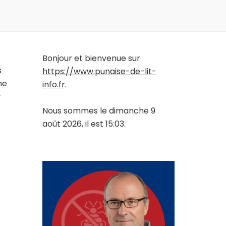
Bonjour et bienvenue sur
s
https://www.punaise-de-lit-
me
info.fr
.
r
Nous sommes le dimanche 9
août 2026, il est 15:03.