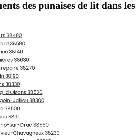
ents des punaises de lit dans les
ets 38490
evard 38580
rieu 38140
nières 38630
urepaire 38270
in 38190
ers 38330
rg-d’Oisans 38520
goin-Jallieu 38300
sse 38500
ieu 38110
hamp-sur-Drac 38560
arvieu-Chavagneux 38230