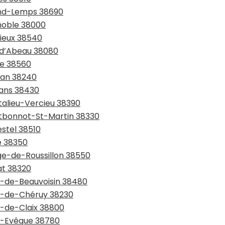
rand-Lemps 38690
enoble 38000
rieux 38540
e-d’Abeau 38080
ie 38560
lan 38240
rans 38430
talieu-Vercieu 38390
ntbonnot-St-Martin 38330
estel 38510
e 38350
age-de-Roussillon 38550
at 38320
nt-de-Beauvoisin 38480
nt-de-Chéruy 38230
t-de-Claix 38800
nt-Evêque 38780