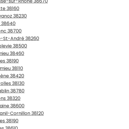
asse-sur-Rhône 38670
tte 38160
avanoz 38230
x 38640
renc 38700
te-St-André 38260
blevie 38500
émieu 38460
les 38190
omieu 38110
omène 38420
olles 38130
ablin 38780
ens 38320
taine 38600
anil-Cornillon 38120
ges 38190
es 38610