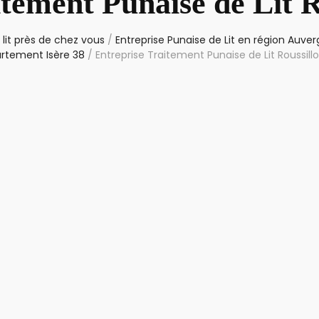
itement Punaise de Lit R
lit près de chez vous
/
Entreprise Punaise de Lit en région Auv
artement Isère 38
/
Entreprise Traitement Punaise de Lit Roussill