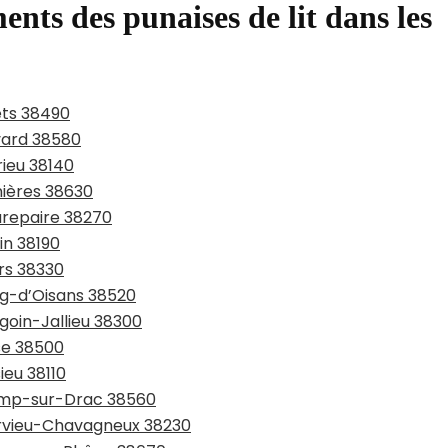
ents des punaises de lit dans les
ets 38490
evard 38580
rieu 38140
nières 38630
urepaire 38270
in 38190
ers 38330
rg-d’Oisans 38520
goin-Jallieu 38300
sse 38500
ieu 38110
hamp-sur-Drac 38560
arvieu-Chavagneux 38230