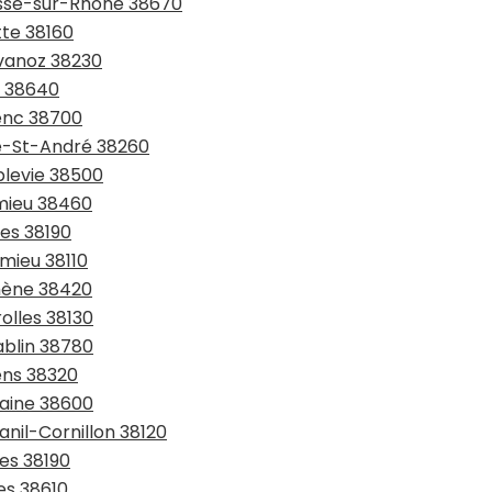
asse-sur-Rhône 38670
tte 38160
avanoz 38230
x 38640
renc 38700
te-St-André 38260
blevie 38500
émieu 38460
les 38190
omieu 38110
omène 38420
olles 38130
ablin 38780
ens 38320
taine 38600
anil-Cornillon 38120
ges 38190
es 38610