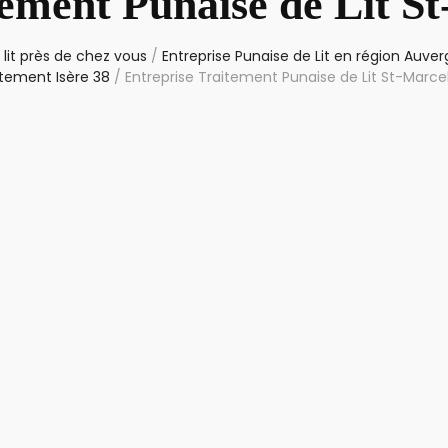
tement Punaise de Lit St
lit près de chez vous
/
Entreprise Punaise de Lit en région Auv
tement Isère 38
/
Entreprise Traitement Punaise de Lit St-Marcel