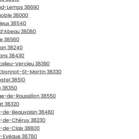
rand-Lemps 38690
enoble 38000
rieux 38540
e-d’Abeau 38080
ie 38560
lan 38240
rans 38430
talieu-Vercieu 38390
ntbonnot-St-Martin 38330
estel 38510
e 38350
age-de-Roussillon 38550
at 38320
nt-de-Beauvoisin 38480
nt-de-Chéruy 38230
t-de-Claix 38800
nt-Evêque 38780