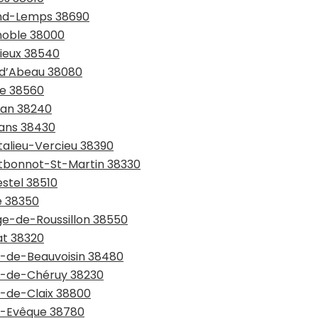
rand-Lemps 38690
enoble 38000
rieux 38540
e-d’Abeau 38080
ie 38560
lan 38240
rans 38430
talieu-Vercieu 38390
ntbonnot-St-Martin 38330
estel 38510
e 38350
age-de-Roussillon 38550
at 38320
nt-de-Beauvoisin 38480
nt-de-Chéruy 38230
t-de-Claix 38800
nt-Evêque 38780