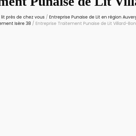
ment Punaise de Lit Vi
lit près de chez vous
/
Entreprise Punaise de Lit en région Auv
ement Isère 38
/
Entreprise Traitement Punaise de Lit Villard-Bo