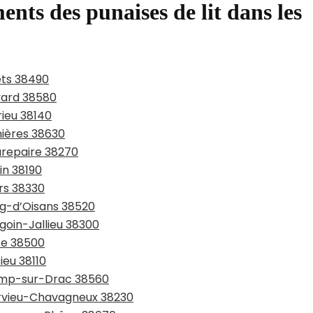
ents des punaises de lit dans les
ets 38490
evard 38580
rieu 38140
nières 38630
urepaire 38270
in 38190
ers 38330
rg-d’Oisans 38520
goin-Jallieu 38300
sse 38500
ieu 38110
hamp-sur-Drac 38560
arvieu-Chavagneux 38230