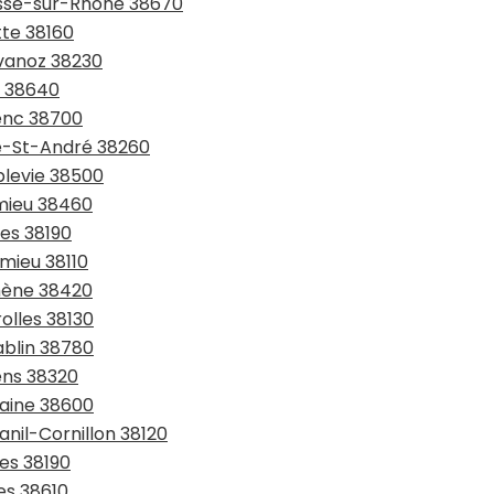
asse-sur-Rhône 38670
tte 38160
avanoz 38230
x 38640
renc 38700
te-St-André 38260
blevie 38500
émieu 38460
les 38190
omieu 38110
omène 38420
olles 38130
ablin 38780
ens 38320
taine 38600
anil-Cornillon 38120
ges 38190
es 38610