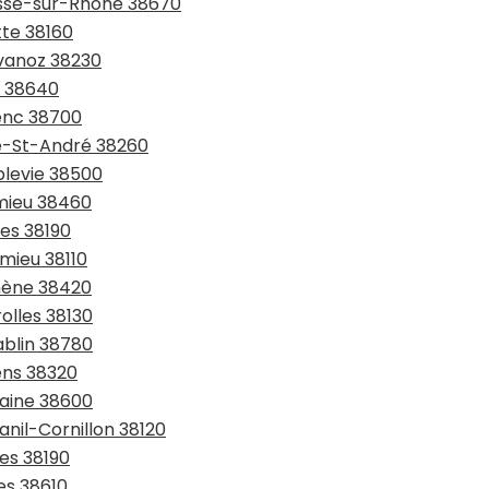
asse-sur-Rhône 38670
tte 38160
avanoz 38230
x 38640
renc 38700
te-St-André 38260
blevie 38500
émieu 38460
les 38190
omieu 38110
omène 38420
olles 38130
ablin 38780
ens 38320
taine 38600
anil-Cornillon 38120
ges 38190
es 38610