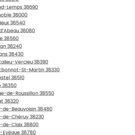
rand-Lemps 38690
enoble 38000
rieux 38540
e-d’Abeau 38080
ie 38560
lan 38240
rans 38430
talieu-Vercieu 38390
ntbonnot-St-Martin 38330
estel 38510
e 38350
age-de-Roussillon 38550
at 38320
nt-de-Beauvoisin 38480
nt-de-Chéruy 38230
t-de-Claix 38800
nt-Evêque 38780