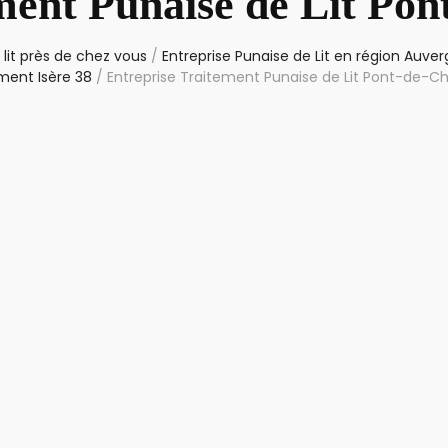
ment Punaise de Lit Po
lit près de chez vous
/
Entreprise Punaise de Lit en région Auv
ment Isère 38
/
Entreprise Traitement Punaise de Lit Pont-de-C