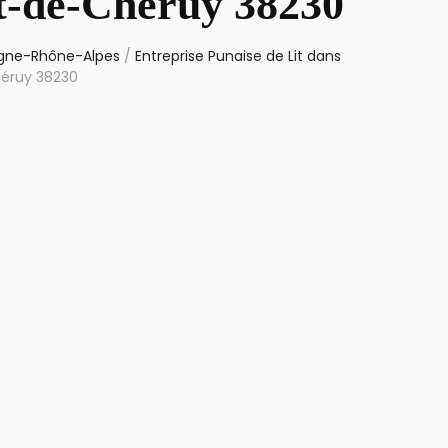
nt-de-Chéruy 38230
ergne-Rhône-Alpes
/
Entreprise Punaise de Lit dans
héruy 38230