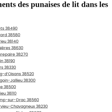
ents des punaises de lit dans les
ets 38490
evard 38580
rieu 38140
nières 38630
urepaire 38270
in 38190
ers 38330
rg-d’Oisans 38520
goin-Jallieu 38300
sse 38500
ieu 38110
hamp-sur-Drac 38560
arvieu-Chavagneux 38230