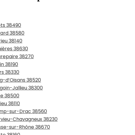
ets 38490
evard 38580
rieu 38140
nières 38630
urepaire 38270
in 38190
ers 38330
rg-d’Oisans 38520
goin-Jallieu 38300
sse 38500
ieu 38110
hamp-sur-Drac 38560
arvieu-Chavagneux 38230
asse-sur-Rhône 38670
tte 38160