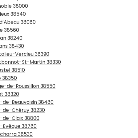
enoble 38000
rieux 38540
e-d’Abeau 38080
ie 38560
lan 38240
rans 38430
talieu-Vercieu 38390
ntbonnot-St-Martin 38330
estel 38510
e 38350
age-de-Roussillon 38550
at 38320
nt-de-Beauvoisin 38480
nt-de-Chéruy 38230
t-de-Claix 38800
nt-Evêque 38780
ntcharra 38530