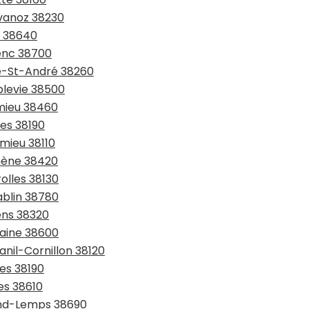
avanoz 38230
x 38640
renc 38700
te-St-André 38260
blevie 38500
émieu 38460
les 38190
omieu 38110
omène 38420
olles 38130
ablin 38780
ens 38320
taine 38600
anil-Cornillon 38120
ges 38190
es 38610
rand-Lemps 38690