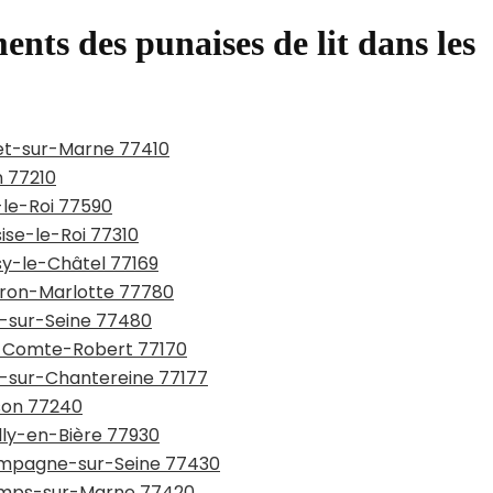
ents des punaises de lit dans les
net-sur-Marne 77410
n 77210
-le-Roi 77590
sise-le-Roi 77310
ssy-le-Châtel 77169
urron-Marlotte 77780
y-sur-Seine 77480
ie-Comte-Robert 77170
ou-sur-Chantereine 77177
sson 77240
illy-en-Bière 77930
hampagne-sur-Seine 77430
hamps-sur-Marne 77420