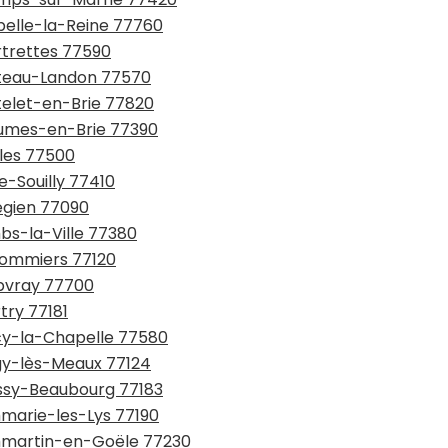
pelle-la-Reine 77760
rtrettes 77590
hâteau-Landon 77570
telet-en-Brie 77820
aumes-en-Brie 77390
lles 77500
e-Souilly 77410
légien 77090
bs-la-Ville 77380
ulommiers 77120
upvray 77700
try 77181
écy-la-Chapelle 77580
égy-lès-Meaux 77124
issy-Beaubourg 77183
mmarie-les-Lys 77190
ammartin-en-Goële 77230