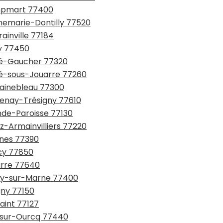
ampmart 77400
nnemarie-Dontilly 77520
ainville 77184
ly 77450
rté-Gaucher 77320
rté-sous-Jouarre 77260
tainebleau 77300
tenay-Trésigny 77610
nde-Paroisse 77130
z-Armainvilliers 77220
gnes 77390
icy 77850
arre 77640
gny-sur-Marne 77400
gny 77150
saint 77127
y-sur-Ourcq 77440