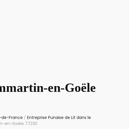
ammartin-en-Goële
le-de-France
/
Entreprise Punaise de Lit dans le
tin-en-Goële 77230