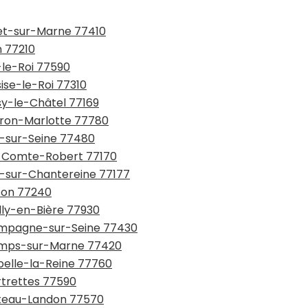
net-sur-Marne 77410
n 77210
-le-Roi 77590
sise-le-Roi 77310
ssy-le-Châtel 77169
urron-Marlotte 77780
y-sur-Seine 77480
ie-Comte-Robert 77170
ou-sur-Chantereine 77177
sson 77240
illy-en-Bière 77930
hampagne-sur-Seine 77430
hamps-sur-Marne 77420
pelle-la-Reine 77760
rtrettes 77590
hâteau-Landon 77570