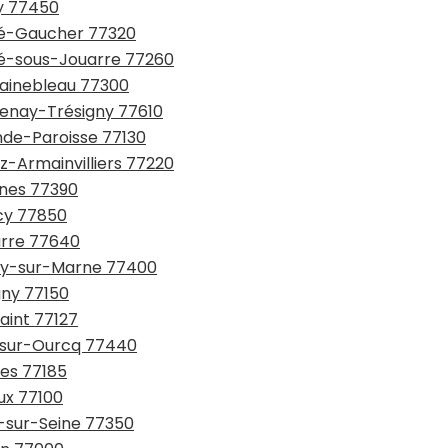
ly 77450
rté-Gaucher 77320
rté-sous-Jouarre 77260
tainebleau 77300
tenay-Trésigny 77610
nde-Paroisse 77130
z-Armainvilliers 77220
gnes 77390
icy 77850
arre 77640
gny-sur-Marne 77400
gny 77150
saint 77127
y-sur-Ourcq 77440
nes 77185
ux 77100
e-sur-Seine 77350