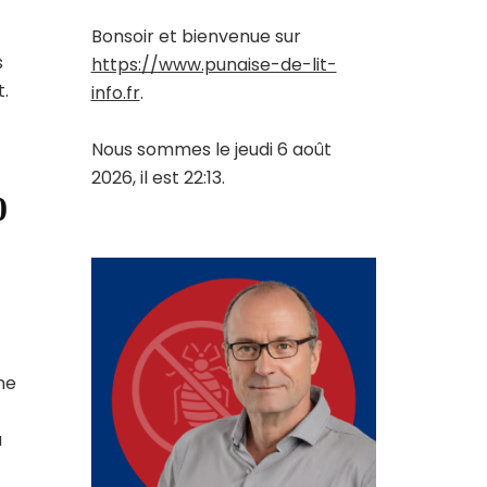
Bonsoir et bienvenue sur
s
https://www.punaise-de-lit-
.
info.fr
.
Nous sommes le jeudi 6 août
2026, il est 22:13.
0
ne
a