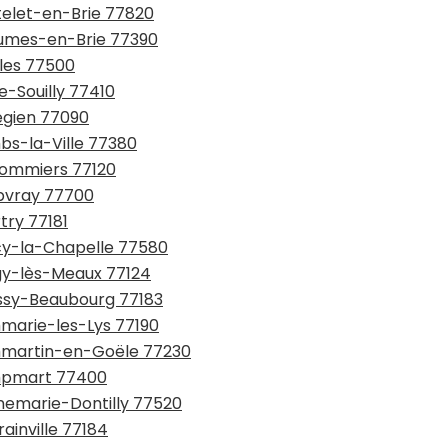
telet-en-Brie 77820
aumes-en-Brie 77390
lles 77500
e-Souilly 77410
légien 77090
bs-la-Ville 77380
ulommiers 77120
upvray 77700
try 77181
écy-la-Chapelle 77580
égy-lès-Meaux 77124
issy-Beaubourg 77183
mmarie-les-Lys 77190
ammartin-en-Goële 77230
ampmart 77400
nnemarie-Dontilly 77520
ainville 77184