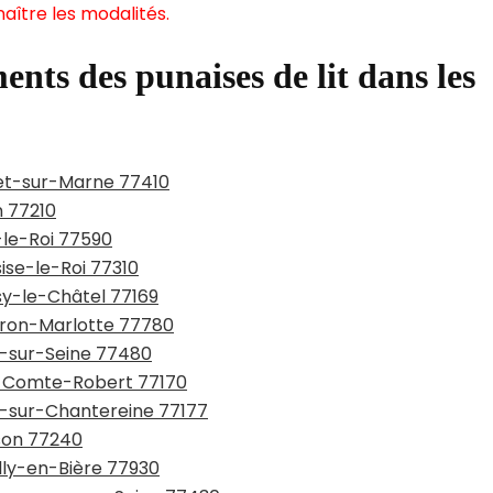
aître les modalités.
ents des punaises de lit dans les
net-sur-Marne 77410
n 77210
-le-Roi 77590
sise-le-Roi 77310
ssy-le-Châtel 77169
urron-Marlotte 77780
y-sur-Seine 77480
ie-Comte-Robert 77170
ou-sur-Chantereine 77177
sson 77240
illy-en-Bière 77930