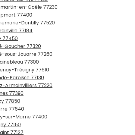
ammartin-en-Goële 77230
ampmart 77400
nnemarie-Dontilly 77520
ainville 77184
ly 77450
rté-Gaucher 77320
rté-sous-Jouarre 77260
tainebleau 77300
tenay-Trésigny 77610
nde-Paroisse 77130
z-Armainvilliers 77220
gnes 77390
icy 77850
arre 77640
gny-sur-Marne 77400
gny 77150
saint 77127