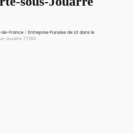
erté-sous-Jouarre
le-de-France
/
Entreprise Punaise de Lit dans le
ous-Jouarre 77260