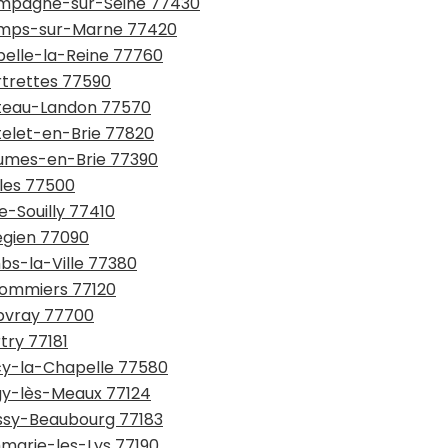
hampagne-sur-Seine 77430
hamps-sur-Marne 77420
pelle-la-Reine 77760
rtrettes 77590
hâteau-Landon 77570
telet-en-Brie 77820
aumes-en-Brie 77390
lles 77500
e-Souilly 77410
légien 77090
bs-la-Ville 77380
ulommiers 77120
upvray 77700
try 77181
écy-la-Chapelle 77580
égy-lès-Meaux 77124
issy-Beaubourg 77183
mmarie-les-Lys 77190