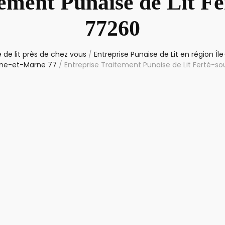
ement Punaise de Lit F
77260
 de lit près de chez vous
/
Entreprise Punaise de Lit en région Î
ine-et-Marne 77
/
Entreprise Traitement Punaise de Lit Ferté-s