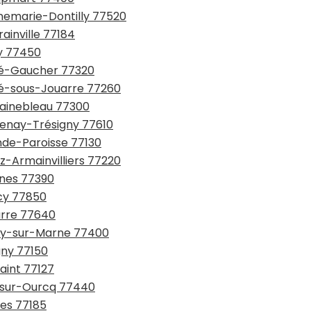
nnemarie-Dontilly 77520
ainville 77184
ly 77450
rté-Gaucher 77320
rté-sous-Jouarre 77260
tainebleau 77300
tenay-Trésigny 77610
nde-Paroisse 77130
z-Armainvilliers 77220
gnes 77390
icy 77850
arre 77640
gny-sur-Marne 77400
gny 77150
saint 77127
y-sur-Ourcq 77440
nes 77185