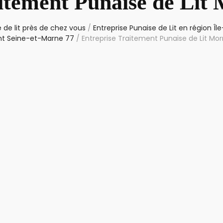
aitement Punaise de Lit
 de lit près de chez vous
/
Entreprise Punaise de Lit en région Î
t Seine-et-Marne 77
/
Entreprise Traitement Punaise de Lit M