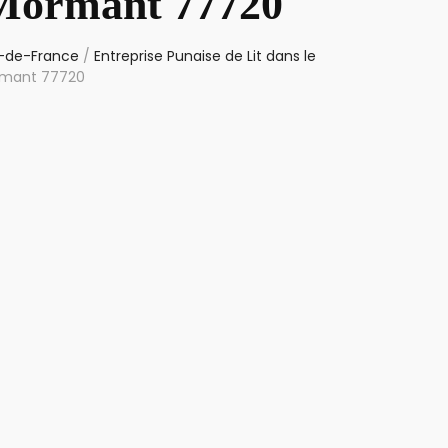
 Mormant 77720
le-de-France
/
Entreprise Punaise de Lit dans le
ormant 77720