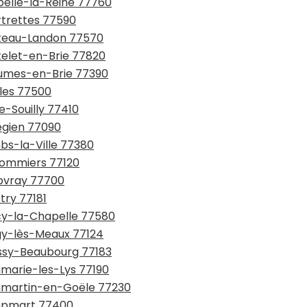
pelle-la-Reine 77760
rtrettes 77590
hâteau-Landon 77570
telet-en-Brie 77820
aumes-en-Brie 77390
lles 77500
e-Souilly 77410
légien 77090
bs-la-Ville 77380
ulommiers 77120
upvray 77700
try 77181
écy-la-Chapelle 77580
égy-lès-Meaux 77124
issy-Beaubourg 77183
mmarie-les-Lys 77190
ammartin-en-Goële 77230
ampmart 77400