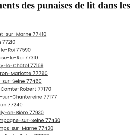
ents des punaises de lit dans les
net-sur-Marne 77410
n 77210
-le-Roi 77590
sise-le-Roi 77310
ssy-le-Châtel 77169
urron-Marlotte 77780
y-sur-Seine 77480
ie-Comte-Robert 77170
ou-sur-Chantereine 77177
sson 77240
illy-en-Bière 77930
hampagne-sur-Seine 77430
hamps-sur-Marne 77420