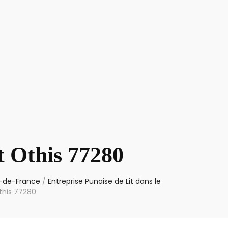
t Othis 77280
le-de-France
/
Entreprise Punaise de Lit dans le
this 77280