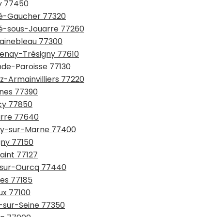
ly 77450
rté-Gaucher 77320
rté-sous-Jouarre 77260
tainebleau 77300
tenay-Trésigny 77610
nde-Paroisse 77130
z-Armainvilliers 77220
gnes 77390
icy 77850
arre 77640
gny-sur-Marne 77400
gny 77150
saint 77127
y-sur-Ourcq 77440
nes 77185
ux 77100
e-sur-Seine 77350