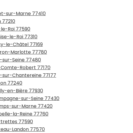
net-sur-Marne 77410
n 77210
-le-Roi 77590
sise-le-Roi 77310
ssy-le-Châtel 77169
urron-Marlotte 77780
y-sur-Seine 77480
ie-Comte-Robert 77170
ou-sur-Chantereine 77177
sson 77240
illy-en-Bière 77930
hampagne-sur-Seine 77430
hamps-sur-Marne 77420
pelle-la-Reine 77760
rtrettes 77590
hâteau-Landon 77570