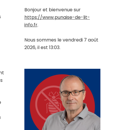
Bonjour et bienvenue sur
s
https://www.punaise-de-lit-
info.fr
.
Nous sommes le vendredi 7 août
2026, il est 13:03.
nt
es
e
a