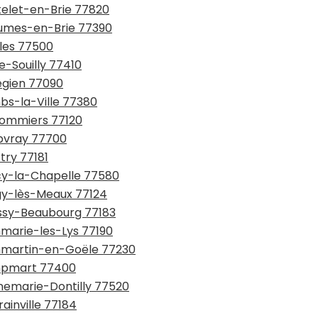
telet-en-Brie 77820
aumes-en-Brie 77390
lles 77500
e-Souilly 77410
légien 77090
bs-la-Ville 77380
ulommiers 77120
upvray 77700
try 77181
écy-la-Chapelle 77580
égy-lès-Meaux 77124
issy-Beaubourg 77183
mmarie-les-Lys 77190
ammartin-en-Goële 77230
ampmart 77400
nnemarie-Dontilly 77520
ainville 77184