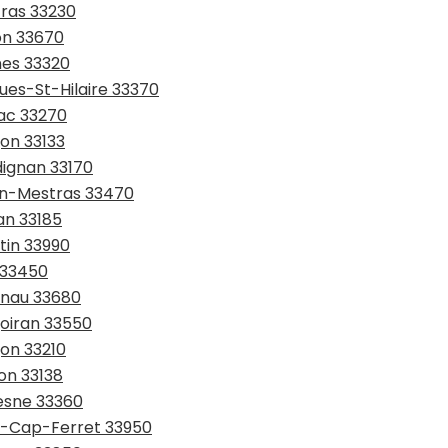
tras 33230
on 33670
nes 33320
ues-St-Hilaire 33370
rac 33270
gon 33133
dignan 33170
jan-Mestras 33470
an 33185
tin 33990
n 33450
anau 33680
goiran 33550
gon 33210
on 33138
resne 33360
ge-Cap-Ferret 33950