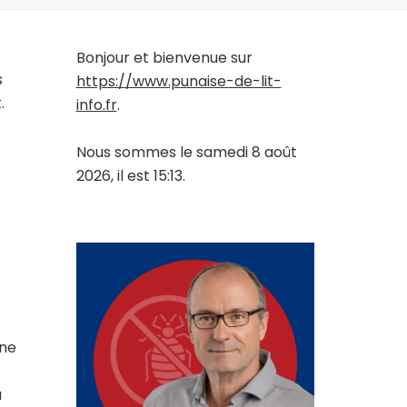
Bonjour et bienvenue sur
s
https://www.punaise-de-lit-
.
info.fr
.
Nous sommes le samedi 8 août
2026, il est 15:13.
0
une
a