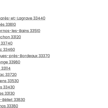
mbarès-et-Lagrave 33440
bès 33810
ernos-les-Bains 33510
achon 33120
s 33740
ac 33460
tigues-près-Bordeaux 33370
denge 33980
 33114
sac 33720
sens 33530
as 33430
es 33130
n-Béliet 33830
anos 33380