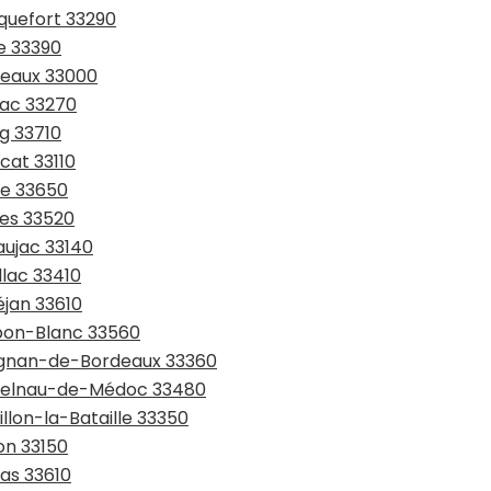
nquefort 33290
ye 33390
deaux 33000
iac 33270
rg 33710
cat 33110
de 33650
ges 33520
aujac 33140
llac 33410
éjan 33610
rbon-Blanc 33560
rignan-de-Bordeaux 33360
astelnau-de-Médoc 33480
illon-la-Bataille 33350
on 33150
tas 33610