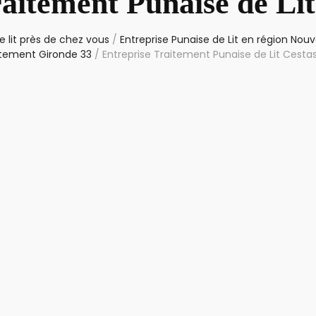
aitement Punaise de Li
 lit près de chez vous
/
Entreprise Punaise de Lit en région Nouv
tement Gironde 33
/
Entreprise Traitement Punaise de Lit Cesta