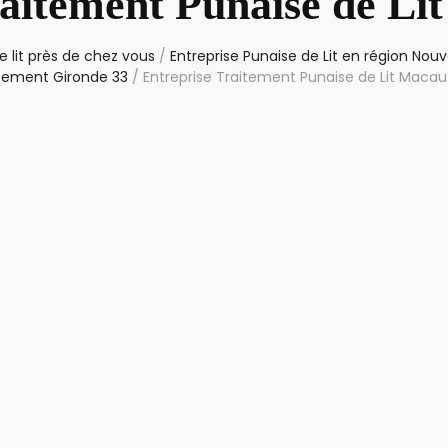
raitement Punaise de Li
 lit près de chez vous
/
Entreprise Punaise de Lit en région Nouv
tement Gironde 33
/
Entreprise Traitement Punaise de Lit Maca