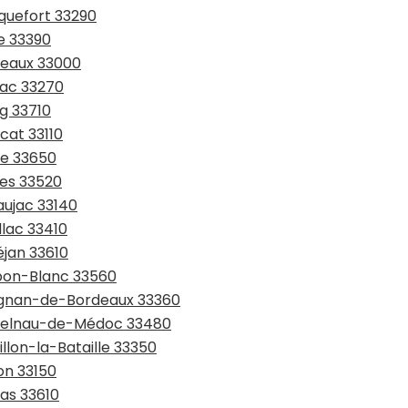
nquefort 33290
ye 33390
deaux 33000
iac 33270
rg 33710
cat 33110
de 33650
ges 33520
aujac 33140
llac 33410
éjan 33610
rbon-Blanc 33560
rignan-de-Bordeaux 33360
astelnau-de-Médoc 33480
illon-la-Bataille 33350
on 33150
tas 33610