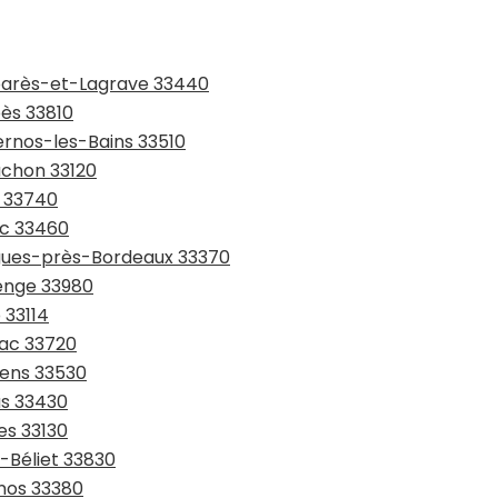
mbarès-et-Lagrave 33440
bès 33810
ernos-les-Bains 33510
achon 33120
s 33740
ac 33460
tigues-près-Bordeaux 33370
denge 33980
 33114
sac 33720
sens 33530
as 33430
es 33130
n-Béliet 33830
anos 33380