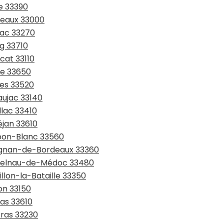
ye 33390
deaux 33000
iac 33270
rg 33710
cat 33110
de 33650
ges 33520
aujac 33140
llac 33410
éjan 33610
rbon-Blanc 33560
rignan-de-Bordeaux 33360
astelnau-de-Médoc 33480
illon-la-Bataille 33350
on 33150
tas 33610
tras 33230