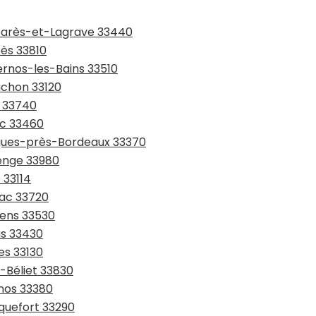
mbarès-et-Lagrave 33440
bès 33810
ernos-les-Bains 33510
achon 33120
s 33740
ac 33460
tigues-près-Bordeaux 33370
denge 33980
 33114
sac 33720
sens 33530
as 33430
es 33130
n-Béliet 33830
anos 33380
nquefort 33290