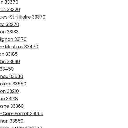
on 33670
nes 33320
ues-St-Hilaire 33370
rac 33270
gon 33133
dignan 33170
jan-Mestras 33470
an 33185
tin 33990
n 33450
anau 33680
goiran 33550
gon 33210
on 33138
resne 33360
ge-Cap-Ferret 33950
ognan 33850