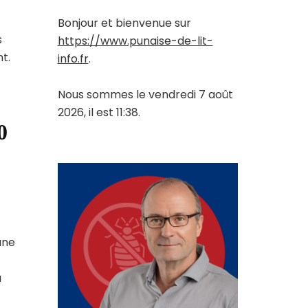
Bonjour et bienvenue sur
s
https://www.punaise-de-lit-
t.
info.fr
.
Nous sommes le vendredi 7 août
2026, il est 11:38.
0
une
a