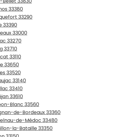
n-Béliet 33830
anos 33380
nquefort 33290
ye 33390
deaux 33000
iac 33270
rg 33710
cat 33110
de 33650
ges 33520
aujac 33140
llac 33410
éjan 33610
rbon-Blanc 33560
rignan-de-Bordeaux 33360
astelnau-de-Médoc 33480
illon-la-Bataille 33350
on 33150