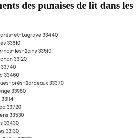
ents des punaises de lit dans les
mbarès-et-Lagrave 33440
bès 33810
ernos-les-Bains 33510
achon 33120
s 33740
ac 33460
tigues-près-Bordeaux 33370
denge 33980
 33114
sac 33720
sens 33530
as 33430
es 33130