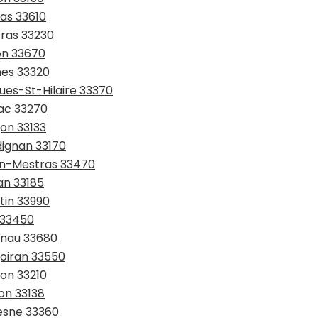
tas 33610
tras 33230
on 33670
nes 33320
ues-St-Hilaire 33370
rac 33270
gon 33133
dignan 33170
jan-Mestras 33470
an 33185
tin 33990
n 33450
anau 33680
goiran 33550
gon 33210
on 33138
resne 33360