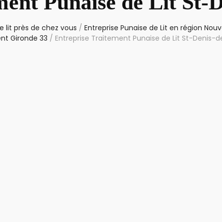
ment Punaise de Lit St-D
 lit près de chez vous
/
Entreprise Punaise de Lit en région Nouv
nt Gironde 33
/
Entreprise Traitement Punaise de Lit St-Denis-d