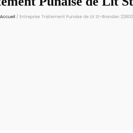
tement Punaise de Lit 
Accueil
/
Entreprise Traitement Punaise de Lit St-Brandan 2280