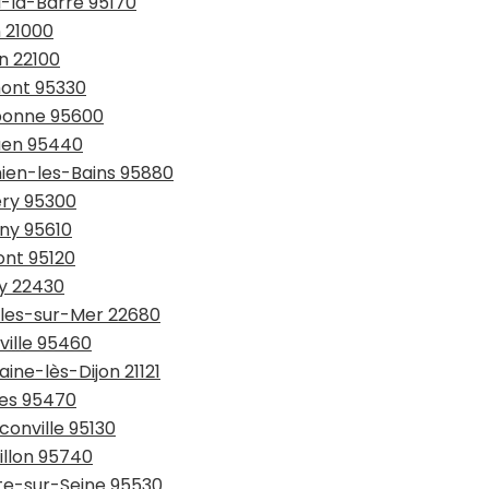
l-la-Barre 95170
n 21000
n 22100
mont 95330
ubonne 95600
ouen 95440
hien-les-Bains 95880
ery 95300
gny 95610
ont 95120
uy 22430
ables-sur-Mer 22680
ville 95460
ine-lès-Dijon 21121
ses 95470
conville 95130
illon 95740
tte-sur-Seine 95530