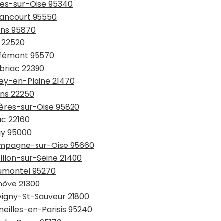
rnes-sur-Oise 95340
ssancourt 95550
ons 95870
c 22520
uffémont 95570
rbriac 22390
zey-en-Plaine 21470
ons 22250
yères-sur-Oise 95820
ac 22160
gy 95000
hampagne-sur-Oise 95660
illon-sur-Seine 21400
aumontel 95270
nôve 21300
evigny-St-Sauveur 21800
meilles-en-Parisis 95240