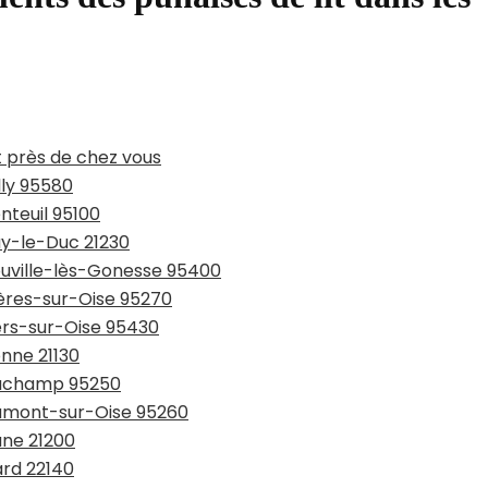
t près de chez vous
lly 95580
nteuil 95100
ay-le-Duc 21230
ouville-lès-Gonesse 95400
ières-sur-Oise 95270
ers-sur-Oise 95430
onne 21130
eauchamp 95250
aumont-sur-Oise 95260
une 21200
ard 22140