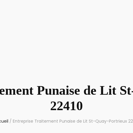
tement Punaise de Lit S
22410
ueil
/
Entreprise Traitement Punaise de Lit St-Quay-Portrieux 2