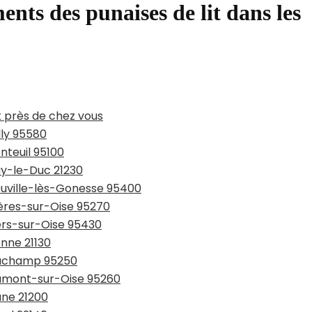
ents des punaises de lit dans les
t près de chez vous
lly 95580
nteuil 95100
ay-le-Duc 21230
ouville-lès-Gonesse 95400
ières-sur-Oise 95270
ers-sur-Oise 95430
onne 21130
eauchamp 95250
aumont-sur-Oise 95260
une 21200