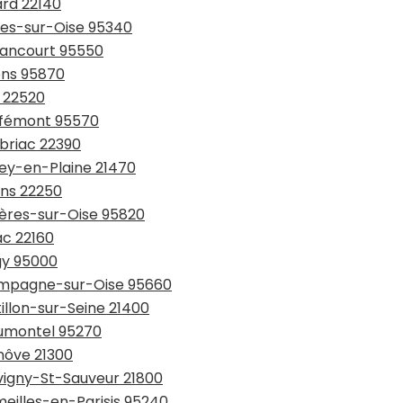
ard 22140
rnes-sur-Oise 95340
ssancourt 95550
ons 95870
c 22520
uffémont 95570
rbriac 22390
zey-en-Plaine 21470
ons 22250
yères-sur-Oise 95820
ac 22160
gy 95000
hampagne-sur-Oise 95660
illon-sur-Seine 21400
aumontel 95270
nôve 21300
evigny-St-Sauveur 21800
meilles-en-Parisis 95240