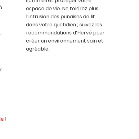
sommeil et protéger votre
à
espace de vie. Ne tolérez plus
l’intrusion des punaises de lit
dans votre quotidien ; suivez les
s
recommandations d’Hervé pour
créer un environnement sain et
agréable.
r
e !