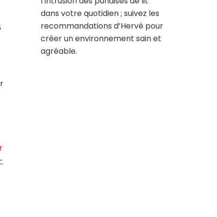
l’intrusion des punaises de lit
dans votre quotidien ; suivez les
s
recommandations d’Hervé pour
créer un environnement sain et
agréable.
r
r
-