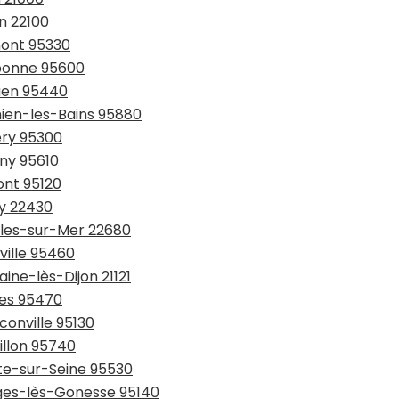
n 22100
mont 95330
ubonne 95600
ouen 95440
hien-les-Bains 95880
ery 95300
gny 95610
ont 95120
uy 22430
ables-sur-Mer 22680
ville 95460
ine-lès-Dijon 21121
ses 95470
conville 95130
illon 95740
tte-sur-Seine 95530
rges-lès-Gonesse 95140