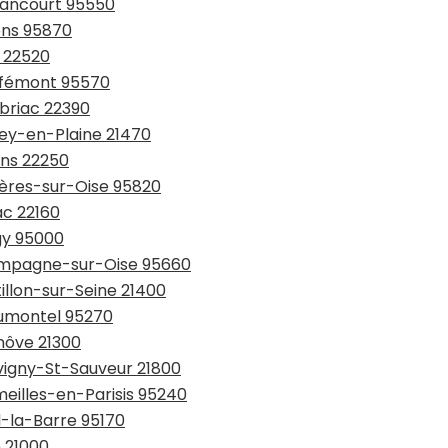
ssancourt 95550
ons 95870
c 22520
uffémont 95570
rbriac 22390
zey-en-Plaine 21470
ons 22250
yères-sur-Oise 95820
ac 22160
gy 95000
hampagne-sur-Oise 95660
illon-sur-Seine 21400
aumontel 95270
nôve 21300
evigny-St-Sauveur 21800
meilles-en-Parisis 95240
l-la-Barre 95170
n 21000