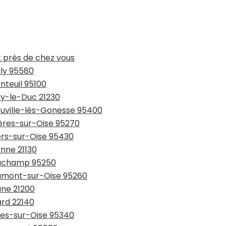
t près de chez vous
lly 95580
nteuil 95100
ay-le-Duc 21230
ouville-lès-Gonesse 95400
ières-sur-Oise 95270
ers-sur-Oise 95430
onne 21130
eauchamp 95250
aumont-sur-Oise 95260
une 21200
ard 22140
rnes-sur-Oise 95340