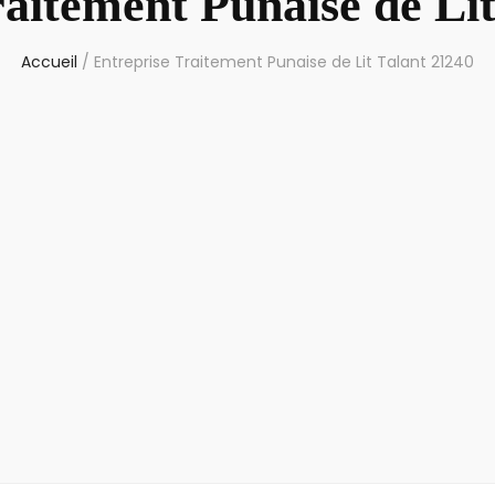
raitement Punaise de Lit
Accueil
/
Entreprise Traitement Punaise de Lit Talant 21240