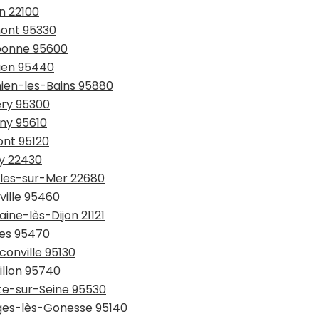
n 22100
mont 95330
ubonne 95600
ouen 95440
hien-les-Bains 95880
ery 95300
gny 95610
ont 95120
uy 22430
ables-sur-Mer 22680
ville 95460
ine-lès-Dijon 21121
ses 95470
conville 95130
illon 95740
tte-sur-Seine 95530
rges-lès-Gonesse 95140