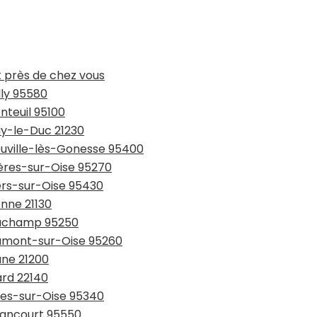
t près de chez vous
lly 95580
nteuil 95100
ay-le-Duc 21230
ouville-lès-Gonesse 95400
ières-sur-Oise 95270
ers-sur-Oise 95430
onne 21130
eauchamp 95250
aumont-sur-Oise 95260
une 21200
ard 22140
rnes-sur-Oise 95340
ssancourt 95550