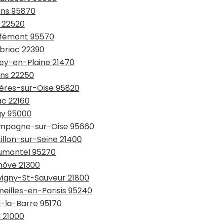
ons 95870
c 22520
uffémont 95570
rbriac 22390
zey-en-Plaine 21470
ons 22250
yères-sur-Oise 95820
ac 22160
gy 95000
hampagne-sur-Oise 95660
illon-sur-Seine 21400
aumontel 95270
nôve 21300
evigny-St-Sauveur 21800
meilles-en-Parisis 95240
l-la-Barre 95170
n 21000