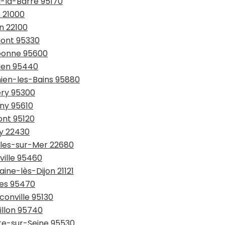
l-la-Barre 95170
n 21000
n 22100
mont 95330
ubonne 95600
ouen 95440
hien-les-Bains 95880
ery 95300
gny 95610
ont 95120
uy 22430
ables-sur-Mer 22680
ville 95460
ine-lès-Dijon 21121
ses 95470
conville 95130
illon 95740
tte-sur-Seine 95530