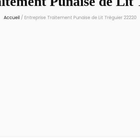
itement Punaise de Lit
Accueil
/
Entreprise Traitement Punaise de Lit Tréguier 22220