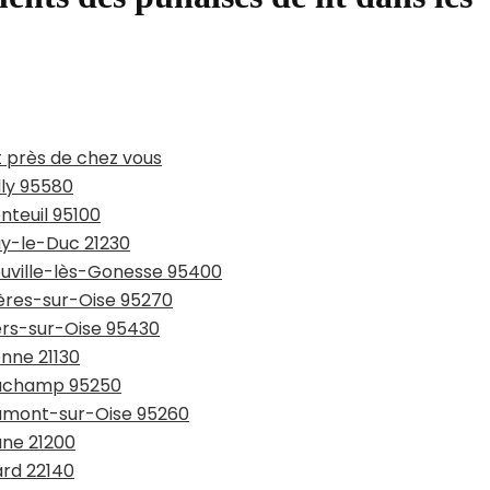
t près de chez vous
lly 95580
nteuil 95100
ay-le-Duc 21230
ouville-lès-Gonesse 95400
ières-sur-Oise 95270
ers-sur-Oise 95430
onne 21130
eauchamp 95250
aumont-sur-Oise 95260
une 21200
ard 22140