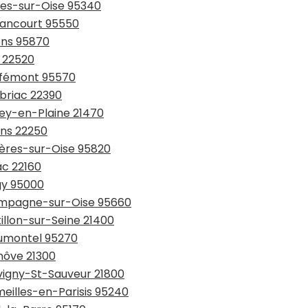
rnes-sur-Oise 95340
ssancourt 95550
ons 95870
c 22520
uffémont 95570
rbriac 22390
zey-en-Plaine 21470
ons 22250
yères-sur-Oise 95820
ac 22160
gy 95000
hampagne-sur-Oise 95660
illon-sur-Seine 21400
aumontel 95270
nôve 21300
evigny-St-Sauveur 21800
meilles-en-Parisis 95240