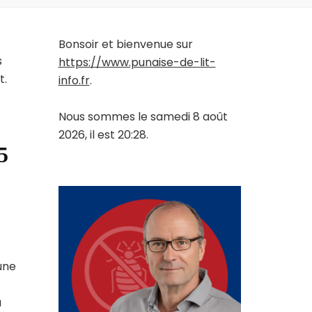
Bonsoir et bienvenue sur
s
https://www.punaise-de-lit-
t.
info.fr
.
Nous sommes le samedi 8 août
2026, il est 20:28.
5
une
a