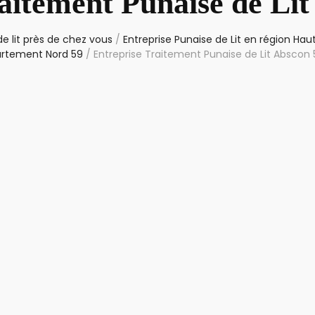
aitement Punaise de Li
e lit près de chez vous
/
Entreprise Punaise de Lit en région Ha
rtement Nord 59
/
Entreprise Traitement Punaise de Lit Abscon 