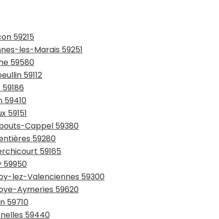
con 59215
ennes-les-Marais 59251
che 59580
eullin 59112
r 59186
n 59410
ux 59151
rmbouts-Cappel 59380
entières 59280
erchicourt 59165
y 59950
lnoy-lez-Valenciennes 59300
lnoye-Aymeries 59620
in 59710
snelles 59440