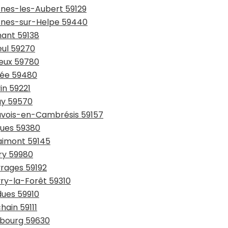
snes-les-Aubert 59129
esnes-sur-Helpe 59440
hant 59138
eul 59270
ieux 59780
sée 59480
in 59221
ay 59570
auvois-en-Cambrésis 59157
gues 59380
laimont 59145
try 59980
vrages 59192
vry-la-Forêt 59310
dues 59910
hain 59111
urbourg 59630