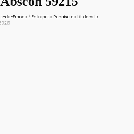
t Abscon 59215
uts-de-France
/
Entreprise Punaise de Lit dans le
59215