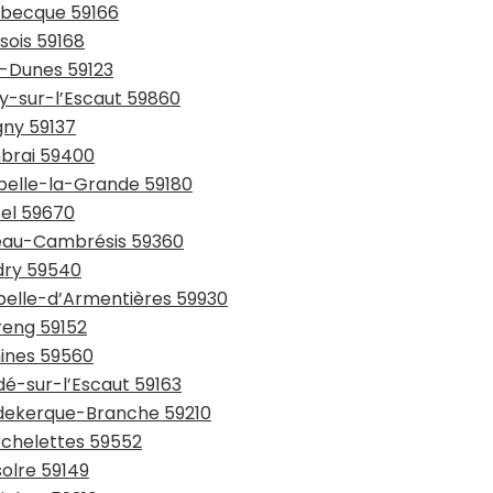
usbecque 59166
sois 59168
y-Dunes 59123
ay-sur-l’Escaut 59860
gny 59137
mbrai 59400
ppelle-la-Grande 59180
sel 59670
teau-Cambrésis 59360
udry 59540
apelle-d’Armentières 59930
reng 59152
mines 59560
dé-sur-l’Escaut 59163
udekerque-Branche 59210
rchelettes 59552
solre 59149