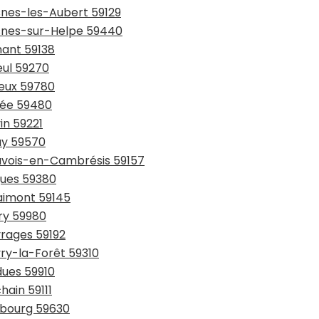
snes-les-Aubert 59129
esnes-sur-Helpe 59440
hant 59138
eul 59270
ieux 59780
sée 59480
in 59221
ay 59570
auvois-en-Cambrésis 59157
gues 59380
laimont 59145
try 59980
vrages 59192
vry-la-Forêt 59310
dues 59910
hain 59111
urbourg 59630