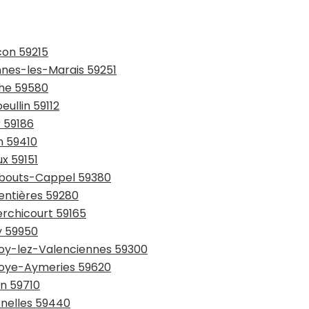
con 59215
ennes-les-Marais 59251
che 59580
eullin 59112
r 59186
n 59410
ux 59151
rmbouts-Cappel 59380
entières 59280
erchicourt 59165
y 59950
lnoy-lez-Valenciennes 59300
lnoye-Aymeries 59620
in 59710
snelles 59440