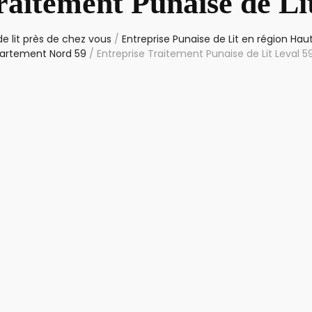
raitement Punaise de Li
e lit près de chez vous
/
Entreprise Punaise de Lit en région Ha
artement Nord 59
/
Entreprise Traitement Punaise de Lit Leval 