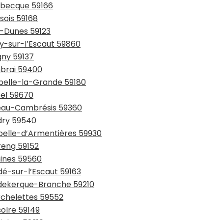
usbecque 59166
sois 59168
y-Dunes 59123
ay-sur-l’Escaut 59860
gny 59137
mbrai 59400
ppelle-la-Grande 59180
sel 59670
teau-Cambrésis 59360
udry 59540
apelle-d’Armentières 59930
reng 59152
mines 59560
dé-sur-l’Escaut 59163
udekerque-Branche 59210
rchelettes 59552
solre 59149