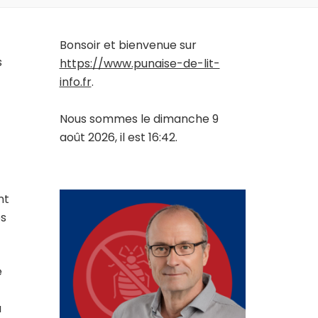
Bonsoir et bienvenue sur
s
https://www.punaise-de-lit-
info.fr
.
Nous sommes le dimanche 9
août 2026, il est 16:42.
nt
es
e
a