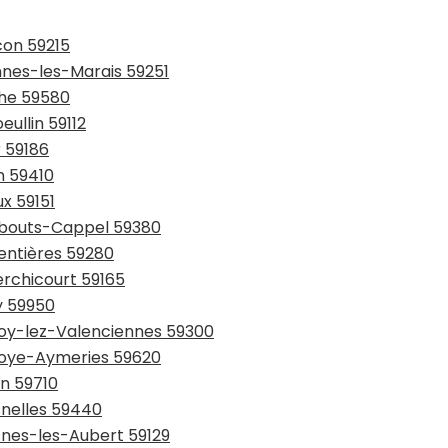
con 59215
ennes-les-Marais 59251
che 59580
eullin 59112
r 59186
n 59410
ux 59151
rmbouts-Cappel 59380
entières 59280
erchicourt 59165
y 59950
lnoy-lez-Valenciennes 59300
lnoye-Aymeries 59620
in 59710
snelles 59440
snes-les-Aubert 59129