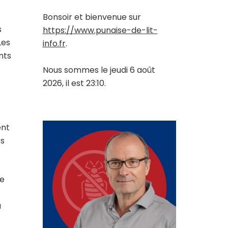
Bonsoir et bienvenue sur
s
https://www.punaise-de-lit-
Les
info.fr
.
nts
Nous sommes le jeudi 6 août
2026, il est 23:10.
ent
es
ne
a