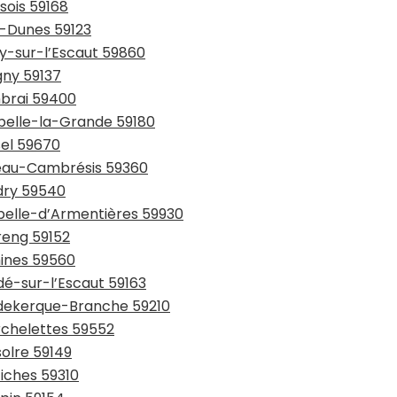
sois 59168
y-Dunes 59123
ay-sur-l’Escaut 59860
gny 59137
mbrai 59400
ppelle-la-Grande 59180
sel 59670
teau-Cambrésis 59360
udry 59540
apelle-d’Armentières 59930
reng 59152
mines 59560
dé-sur-l’Escaut 59163
udekerque-Branche 59210
rchelettes 59552
solre 59149
tiches 59310