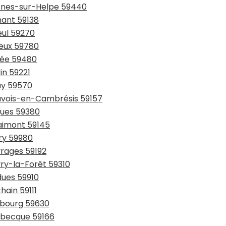
esnes-sur-Helpe 59440
hant 59138
eul 59270
ieux 59780
sée 59480
in 59221
ay 59570
auvois-en-Cambrésis 59157
gues 59380
laimont 59145
try 59980
vrages 59192
vry-la-Forêt 59310
dues 59910
hain 59111
urbourg 59630
usbecque 59166