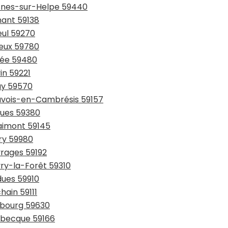
esnes-sur-Helpe 59440
hant 59138
eul 59270
ieux 59780
sée 59480
in 59221
ay 59570
auvois-en-Cambrésis 59157
gues 59380
laimont 59145
try 59980
vrages 59192
vry-la-Forêt 59310
dues 59910
hain 59111
urbourg 59630
usbecque 59166