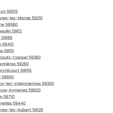
con 59215
ennes-les-Marais 59251
che 59580
eullin 59112
r 59186
n 59410
ux 59151
rmbouts-Cappel 59380
entières 59280
erchicourt 59165
y 59950
lnoy-lez-Valenciennes 59300
lnoye-Aymeries 59620
in 59710
snelles 59440
snes-les-Aubert 59129