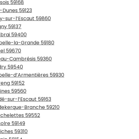
sois 59168
y-Dunes 59123
ay-sur-l’Escaut 59860
gny 59137
mbrai 59400
ppelle-la-Grande 59180
sel 59670
teau-Cambrésis 59360
udry 59540
apelle-d’Armentières 59930
reng 59152
mines 59560
dé-sur-l’Escaut 59163
udekerque-Branche 59210
rchelettes 59552
solre 59149
tiches 59310