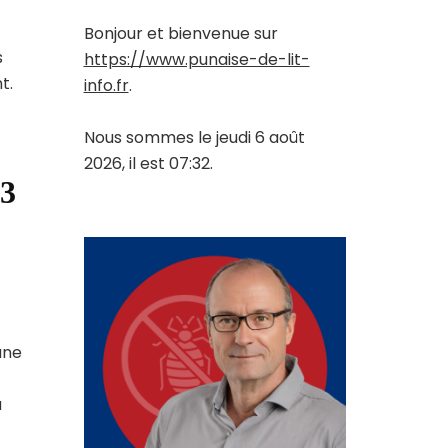
Bonjour et bienvenue sur
s
https://www.punaise-de-lit-
t.
info.fr
.
Nous sommes le jeudi 6 août
2026, il est 07:32.
53
une
a