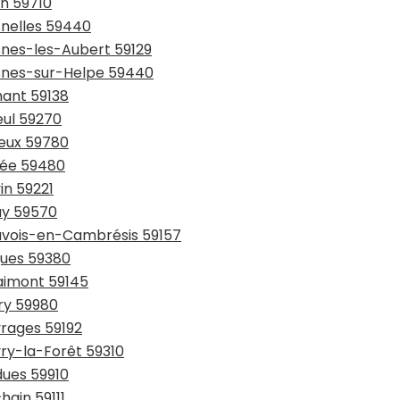
in 59710
snelles 59440
snes-les-Aubert 59129
esnes-sur-Helpe 59440
hant 59138
eul 59270
ieux 59780
sée 59480
in 59221
ay 59570
auvois-en-Cambrésis 59157
gues 59380
laimont 59145
try 59980
vrages 59192
vry-la-Forêt 59310
dues 59910
hain 59111