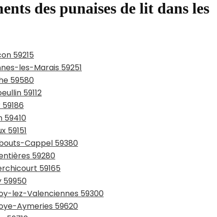
ents des punaises de lit dans les
con 59215
ennes-les-Marais 59251
che 59580
eullin 59112
r 59186
n 59410
ux 59151
rmbouts-Cappel 59380
entières 59280
erchicourt 59165
y 59950
lnoy-lez-Valenciennes 59300
lnoye-Aymeries 59620