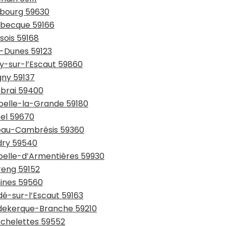
urbourg 59630
usbecque 59166
sois 59168
y-Dunes 59123
ay-sur-l’Escaut 59860
gny 59137
mbrai 59400
ppelle-la-Grande 59180
sel 59670
teau-Cambrésis 59360
udry 59540
apelle-d’Armentières 59930
reng 59152
mines 59560
dé-sur-l’Escaut 59163
udekerque-Branche 59210
rchelettes 59552