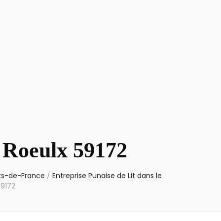
t Roeulx 59172
uts-de-France
/
Entreprise Punaise de Lit dans le
59172