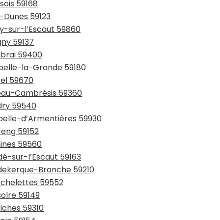
sois 59168
y-Dunes 59123
ay-sur-l’Escaut 59860
gny 59137
mbrai 59400
ppelle-la-Grande 59180
sel 59670
teau-Cambrésis 59360
udry 59540
apelle-d’Armentières 59930
reng 59152
mines 59560
dé-sur-l’Escaut 59163
udekerque-Branche 59210
rchelettes 59552
solre 59149
tiches 59310