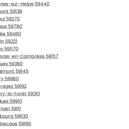
esnes-sur-Helpe 59440
hant 59138
eul 59270
ieux 59780
sée 59480
in 59221
ay 59570
auvois-en-Cambrésis 59157
gues 59380
laimont 59145
try 59980
vrages 59192
vry-la-Forêt 59310
dues 59910
hain 59111
urbourg 59630
usbecque 59166