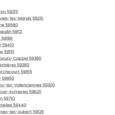
con 59215
ennes-les-Marais 59251
che 59580
eullin 59112
r 59186
n 59410
ux 59151
rmbouts-Cappel 59380
entières 59280
erchicourt 59165
y 59950
lnoy-lez-Valenciennes 59300
lnoye-Aymeries 59620
in 59710
snelles 59440
snes-les-Aubert 59129