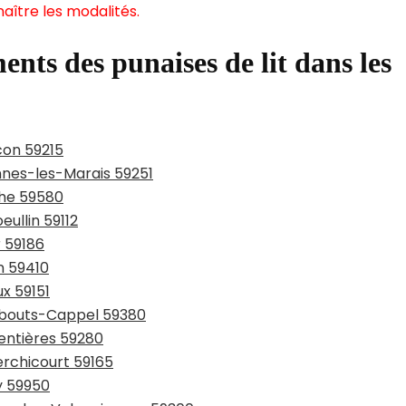
aître les modalités.
ents des punaises de lit dans les
con 59215
ennes-les-Marais 59251
che 59580
eullin 59112
r 59186
n 59410
ux 59151
rmbouts-Cappel 59380
entières 59280
erchicourt 59165
y 59950