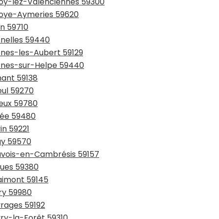
lnoy-lez-Valenciennes 59300
lnoye-Aymeries 59620
in 59710
snelles 59440
snes-les-Aubert 59129
esnes-sur-Helpe 59440
hant 59138
eul 59270
ieux 59780
sée 59480
in 59221
ay 59570
auvois-en-Cambrésis 59157
gues 59380
laimont 59145
try 59980
vrages 59192
vry-la-Forêt 59310