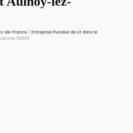
t Aulnoy-lez-
uts-de-France
/
Entreprise Punaise de Lit dans le
nciennes 59300