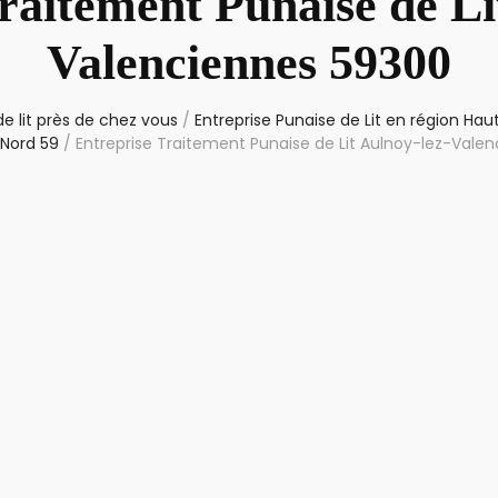
raitement Punaise de Li
Valenciennes 59300
e lit près de chez vous
/
Entreprise Punaise de Lit en région Ha
Nord 59
/
Entreprise Traitement Punaise de Lit Aulnoy-lez-Vale