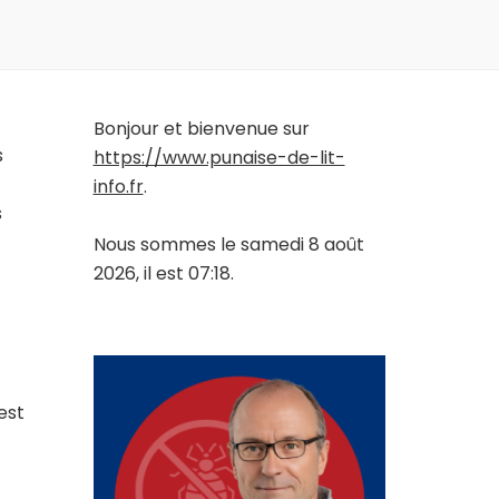
Bonjour et bienvenue sur
s
https://www.punaise-de-lit-
info.fr
.
s
Nous sommes le samedi 8 août
2026, il est 07:18.
est