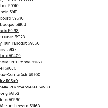
dues 59910
hain 59111
urbourg 59630
usbecque 59166
sois 59168
y-Dunes 59123
ay-sur-l’Escaut 59860
gny 59137
mbrai 59400
ppelle-la-Grande 59180
sel 59670
teau-Cambrésis 59360
udry 59540
apelle-d’Armentières 59930
reng 59152
mines 59560
dé-sur-l’Escaut 59163