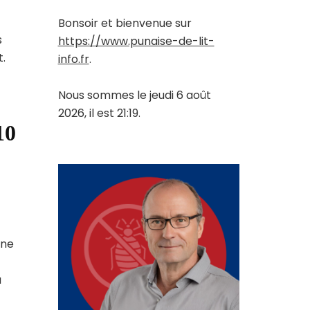
Bonsoir et bienvenue sur
s
https://www.punaise-de-lit-
t.
info.fr
.
Nous sommes le jeudi 6 août
2026, il est 21:19.
10
une
a