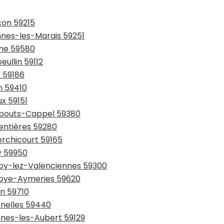
con 59215
ennes-les-Marais 59251
che 59580
eullin 59112
r 59186
n 59410
ux 59151
rmbouts-Cappel 59380
entières 59280
erchicourt 59165
y 59950
lnoy-lez-Valenciennes 59300
lnoye-Aymeries 59620
in 59710
snelles 59440
snes-les-Aubert 59129