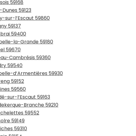
sois 59168
y-Dunes 59123
ay-sur-l’Escaut 59860
gny 59137
mbrai 59400
ppelle-la-Grande 59180
sel 59670
teau-Cambrésis 59360
udry 59540
apelle-d’Armentières 59930
reng 59152
mines 59560
dé-sur-l’Escaut 59163
udekerque-Branche 59210
rchelettes 59552
solre 59149
tiches 59310