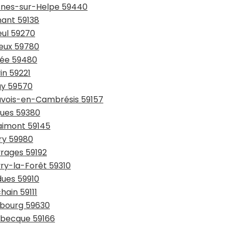
esnes-sur-Helpe 59440
hant 59138
eul 59270
ieux 59780
sée 59480
in 59221
ay 59570
auvois-en-Cambrésis 59157
gues 59380
laimont 59145
try 59980
vrages 59192
vry-la-Forêt 59310
dues 59910
hain 59111
urbourg 59630
usbecque 59166