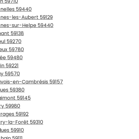
in 59710
snelles 59440
snes-les-Aubert 59129
esnes-sur-Helpe 59440
hant 59138
eul 59270
ieux 59780
sée 59480
in 59221
ay 59570
auvois-en-Cambrésis 59157
gues 59380
laimont 59145
try 59980
vrages 59192
vry-la-Forêt 59310
dues 59910
hain 59111