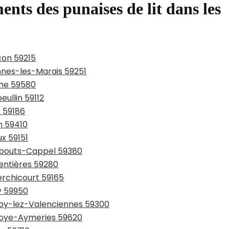
ents des punaises de lit dans les
con 59215
ennes-les-Marais 59251
che 59580
eullin 59112
r 59186
n 59410
ux 59151
rmbouts-Cappel 59380
entières 59280
erchicourt 59165
y 59950
lnoy-lez-Valenciennes 59300
lnoye-Aymeries 59620