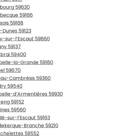
urbourg 59630
usbecque 59166
sois 59168
y-Dunes 59123
ay-sur-l’Escaut 59860
gny 59137
mbrai 59400
ppelle-la-Grande 59180
sel 59670
teau-Cambrésis 59360
udry 59540
apelle-d’Armentières 59930
reng 59152
mines 59560
dé-sur-l’Escaut 59163
udekerque-Branche 59210
rchelettes 59552