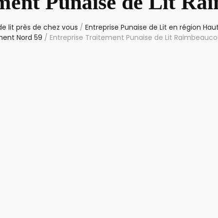
ement Punaise de Lit Ra
e lit près de chez vous
/
Entreprise Punaise de Lit en région Ha
ent Nord 59
/
Entreprise Traitement Punaise de Lit Raimbeauco