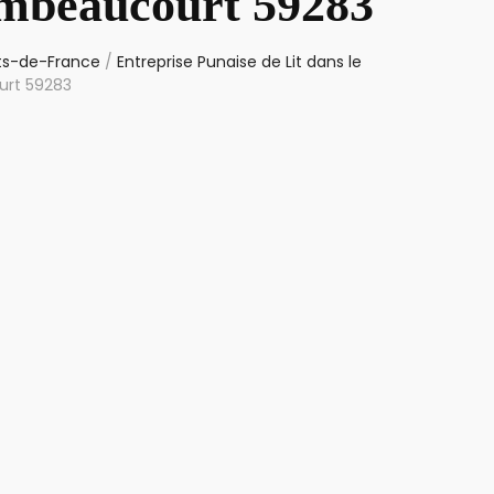
imbeaucourt 59283
uts-de-France
/
Entreprise Punaise de Lit dans le
urt 59283