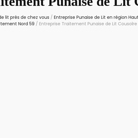
itement Punaise de Lit
e lit près de chez vous
/
Entreprise Punaise de Lit en région Ha
tement Nord 59
/
Entreprise Traitement Punaise de Lit Cousolre