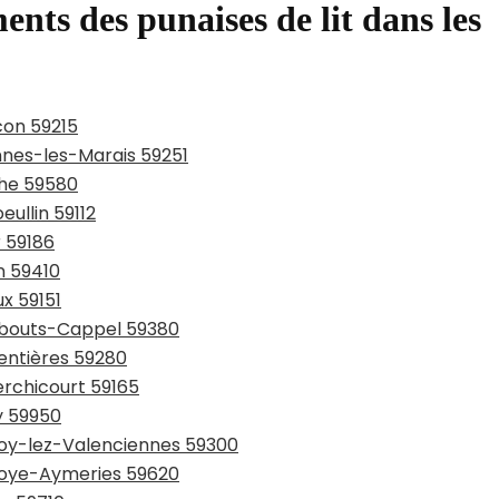
ents des punaises de lit dans les
con 59215
ennes-les-Marais 59251
che 59580
eullin 59112
r 59186
n 59410
ux 59151
rmbouts-Cappel 59380
entières 59280
erchicourt 59165
y 59950
lnoy-lez-Valenciennes 59300
lnoye-Aymeries 59620