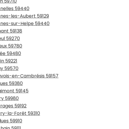
in 59710
snelles 59440
snes-les-Aubert 59129
esnes-sur-Helpe 59440
hant 59138
eul 59270
ieux 59780
sée 59480
in 59221
ay 59570
auvois-en-Cambrésis 59157
gues 59380
laimont 59145
try 59980
vrages 59192
vry-la-Forêt 59310
dues 59910
hain 59111