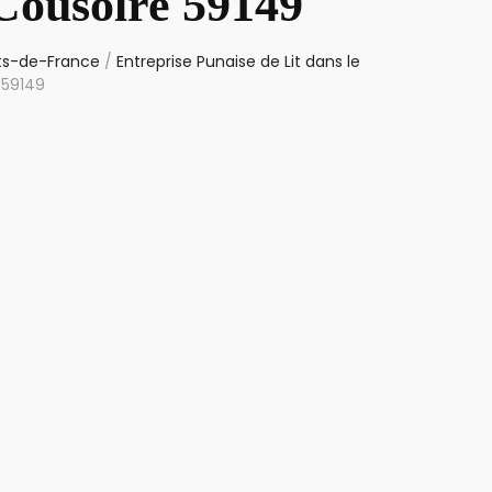
 Cousolre 59149
uts-de-France
/
Entreprise Punaise de Lit dans le
 59149