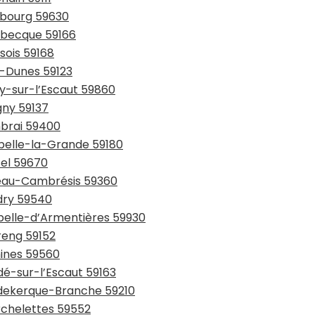
urbourg 59630
usbecque 59166
sois 59168
y-Dunes 59123
ay-sur-l’Escaut 59860
gny 59137
mbrai 59400
ppelle-la-Grande 59180
sel 59670
teau-Cambrésis 59360
udry 59540
apelle-d’Armentières 59930
reng 59152
mines 59560
dé-sur-l’Escaut 59163
udekerque-Branche 59210
rchelettes 59552