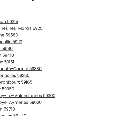
con 59215
ennes-les-Marais 59251
che 59580
eullin 59112
r 59186
n 59410
ux 59151
rmbouts-Cappel 59380
entières 59280
erchicourt 59165
y 59950
lnoy-lez-Valenciennes 59300
lnoye-Aymeries 59620
in 59710
snelles 59440