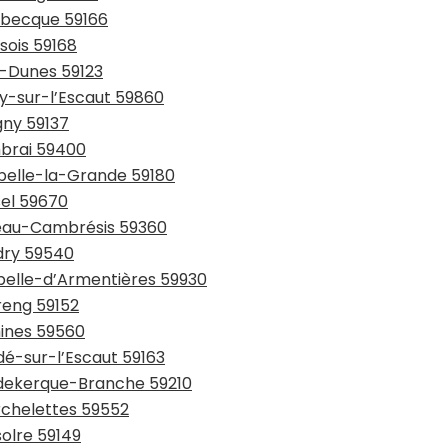
usbecque 59166
sois 59168
y-Dunes 59123
ay-sur-l’Escaut 59860
gny 59137
mbrai 59400
ppelle-la-Grande 59180
sel 59670
teau-Cambrésis 59360
udry 59540
apelle-d’Armentières 59930
reng 59152
mines 59560
dé-sur-l’Escaut 59163
udekerque-Branche 59210
rchelettes 59552
solre 59149