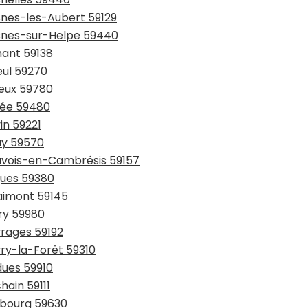
snes-les-Aubert 59129
esnes-sur-Helpe 59440
hant 59138
eul 59270
ieux 59780
sée 59480
in 59221
ay 59570
auvois-en-Cambrésis 59157
gues 59380
laimont 59145
try 59980
vrages 59192
vry-la-Forêt 59310
dues 59910
hain 59111
urbourg 59630