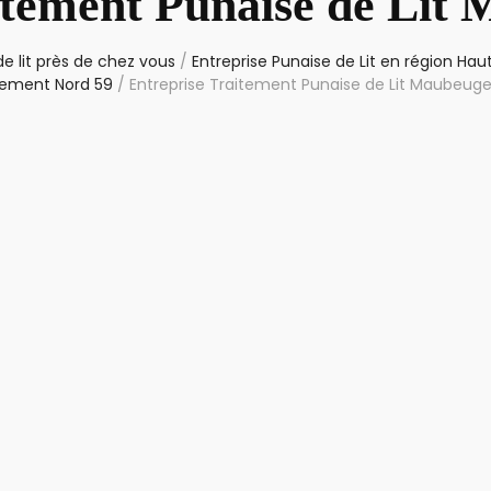
itement Punaise de Lit
e lit près de chez vous
/
Entreprise Punaise de Lit en région Ha
ement Nord 59
/
Entreprise Traitement Punaise de Lit Maubeug