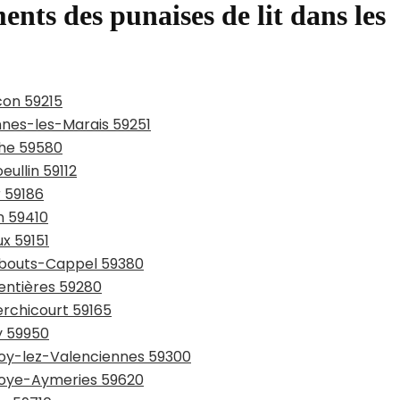
ents des punaises de lit dans les
con 59215
ennes-les-Marais 59251
che 59580
eullin 59112
r 59186
n 59410
ux 59151
rmbouts-Cappel 59380
entières 59280
erchicourt 59165
y 59950
lnoy-lez-Valenciennes 59300
lnoye-Aymeries 59620