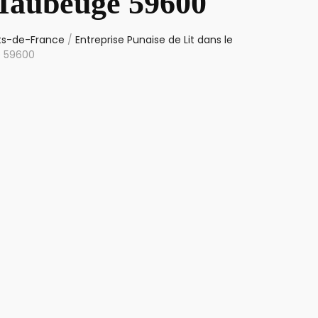
 Maubeuge 59600
uts-de-France
/
Entreprise Punaise de Lit dans le
e 59600