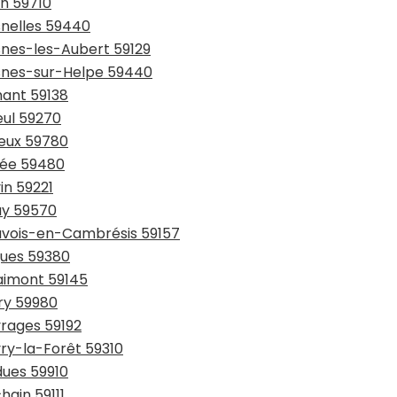
in 59710
snelles 59440
snes-les-Aubert 59129
esnes-sur-Helpe 59440
hant 59138
eul 59270
ieux 59780
sée 59480
in 59221
ay 59570
auvois-en-Cambrésis 59157
gues 59380
laimont 59145
try 59980
vrages 59192
vry-la-Forêt 59310
dues 59910
hain 59111