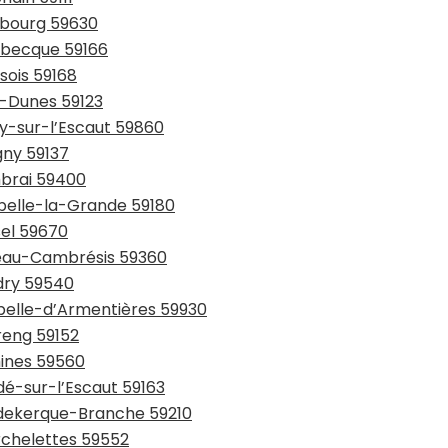
urbourg 59630
usbecque 59166
sois 59168
y-Dunes 59123
ay-sur-l’Escaut 59860
gny 59137
mbrai 59400
ppelle-la-Grande 59180
sel 59670
teau-Cambrésis 59360
udry 59540
apelle-d’Armentières 59930
reng 59152
mines 59560
dé-sur-l’Escaut 59163
udekerque-Branche 59210
rchelettes 59552