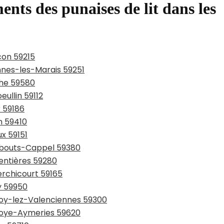
ents des punaises de lit dans les
con 59215
ennes-les-Marais 59251
che 59580
eullin 59112
r 59186
n 59410
ux 59151
rmbouts-Cappel 59380
entières 59280
erchicourt 59165
y 59950
lnoy-lez-Valenciennes 59300
lnoye-Aymeries 59620