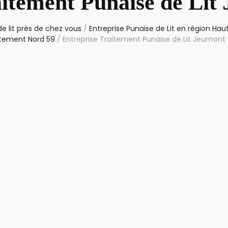
aitement Punaise de Lit
e lit près de chez vous
/
Entreprise Punaise de Lit en région Ha
tement Nord 59
/
Entreprise Traitement Punaise de Lit Jeumont