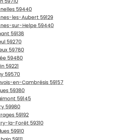
in 59710
snelles 59440
snes-les-Aubert 59129
esnes-sur-Helpe 59440
hant 59138
eul 59270
ieux 59780
sée 59480
in 59221
ay 59570
auvois-en-Cambrésis 59157
gues 59380
laimont 59145
try 59980
vrages 59192
vry-la-Forêt 59310
dues 59910
hain 59111