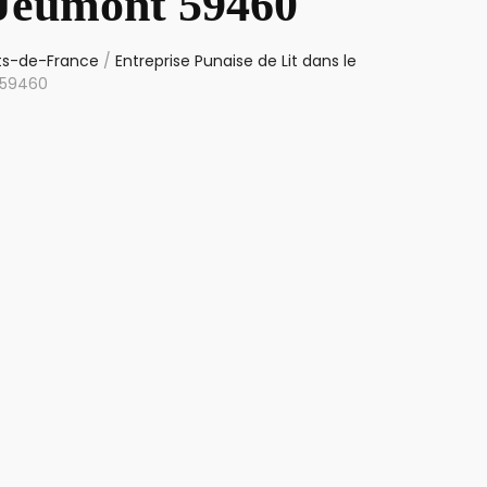
 Jeumont 59460
uts-de-France
/
Entreprise Punaise de Lit dans le
 59460