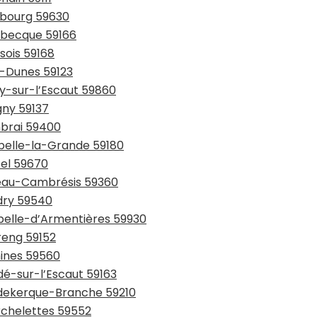
urbourg 59630
usbecque 59166
sois 59168
y-Dunes 59123
ay-sur-l’Escaut 59860
gny 59137
mbrai 59400
ppelle-la-Grande 59180
sel 59670
teau-Cambrésis 59360
udry 59540
apelle-d’Armentières 59930
reng 59152
mines 59560
dé-sur-l’Escaut 59163
udekerque-Branche 59210
rchelettes 59552