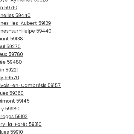
in 59710
snelles 59440
snes-les-Aubert 59129
esnes-sur-Helpe 59440
hant 59138
eul 59270
ieux 59780
sée 59480
in 59221
ay 59570
auvois-en-Cambrésis 59157
gues 59380
laimont 59145
try 59980
vrages 59192
vry-la-Forêt 59310
dues 59910