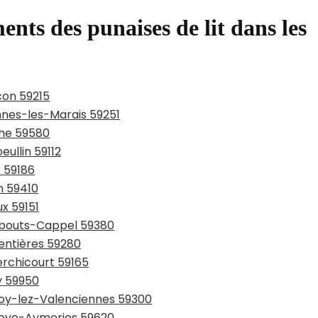
ents des punaises de lit dans les
con 59215
ennes-les-Marais 59251
che 59580
eullin 59112
r 59186
n 59410
ux 59151
rmbouts-Cappel 59380
entières 59280
erchicourt 59165
y 59950
lnoy-lez-Valenciennes 59300
lnoye-Aymeries 59620