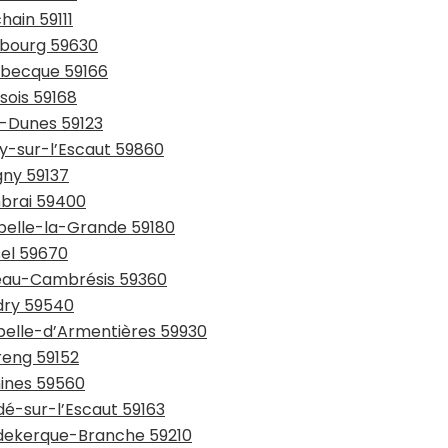
hain 59111
urbourg 59630
usbecque 59166
sois 59168
y-Dunes 59123
ay-sur-l’Escaut 59860
gny 59137
mbrai 59400
ppelle-la-Grande 59180
sel 59670
teau-Cambrésis 59360
udry 59540
apelle-d’Armentières 59930
reng 59152
mines 59560
dé-sur-l’Escaut 59163
udekerque-Branche 59210