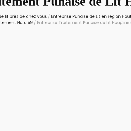
itement Punaise de Lit 
e lit près de chez vous
/
Entreprise Punaise de Lit en région Ha
tement Nord 59
/
Entreprise Traitement Punaise de Lit Houplines