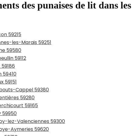
ents des punaises de lit dans les
con 59215
ennes-les-Marais 59251
che 59580
eullin 59112
r 59186
n 59410
ux 59151
rmbouts-Cappel 59380
entières 59280
erchicourt 59165
y 59950
lnoy-lez-Valenciennes 59300
lnoye-Aymeries 59620