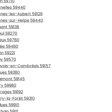
in 59710
snelles 59440
snes-les-Aubert 59129
esnes-sur-Helpe 59440
hant 59138
eul 59270
ieux 59780
sée 59480
in 59221
ay 59570
auvois-en-Cambrésis 59157
gues 59380
laimont 59145
try 59980
vrages 59192
vry-la-Forêt 59310
dues 59910
hain 59111