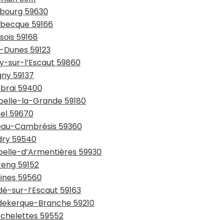
urbourg 59630
usbecque 59166
sois 59168
y-Dunes 59123
ay-sur-l’Escaut 59860
gny 59137
mbrai 59400
ppelle-la-Grande 59180
sel 59670
teau-Cambrésis 59360
udry 59540
apelle-d’Armentières 59930
reng 59152
mines 59560
dé-sur-l’Escaut 59163
udekerque-Branche 59210
rchelettes 59552