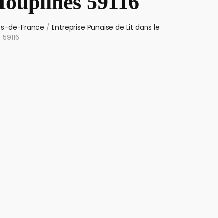
Houplines 59116
uts-de-France
/
Entreprise Punaise de Lit dans le
 59116